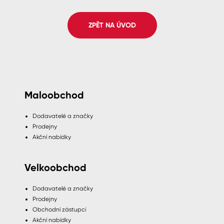
Spreje
ZPĚT NA ÚVOD
Ředidla, tužidla, čističe, technické
kapaliny
Maloobchod
Dodavatelé a značky
Prodejny
Akční nabídky
Velkoobchod
Dodavatelé a značky
Prodejny
Obchodní zástupci
Akční nabídky