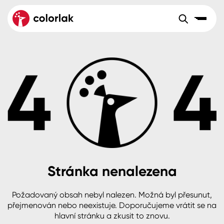
Sortiment
Tónovací systémy
Nátěrové
Maloobchod
Velkoobchod
Sortiment
systémy
Kov
Colorlak Dekor
Aktuality
Dřevo
Colorlak Profi
Reference
O společnosti
Kariéra
Beton, asfalt, minerální podklady
Colorlak Pta
Pro akcionáře
Kontakty
Plast, sklo, keramika
Stránka nenalezena
Stěny
Požadovaný obsah nebyl nalezen. Možná byl přesunut,
B2B
+420 800 145 555
Po – Pá: 8:00–15:00
přejmenován nebo neexistuje. Doporučujeme vrátit se na
Česko
Slovensko
Polsko
Worldwide
hlavní stránku a zkusit to znovu.
Fasády