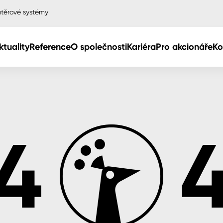
těrové systémy
ktuality
Reference
O společnosti
Kariéra
Pro akcionáře
Ko
Col
Col
dy
Col