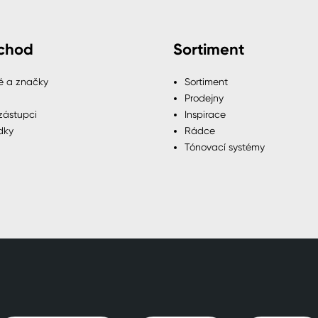
chod
Sortiment
é a značky
Sortiment
Prodejny
zástupci
Inspirace
dky
Rádce
Tónovací systémy