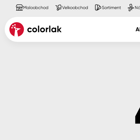
Maloobchod
Velkoobchod
Sortiment
Ná
A
Kov
Dřevo
Beton, asfalt, minerální podkla
Plast, sklo, keramika
Stěny
Fasády