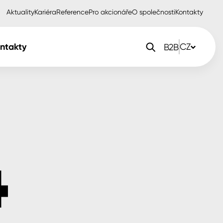
Aktuality
Kariéra
Reference
Pro akcionáře
O společnosti
Kontakty
ntakty
CZ
B2B
orlak Dekor
CZ
orlak Profi
SK
orlak Pta
PL
EN