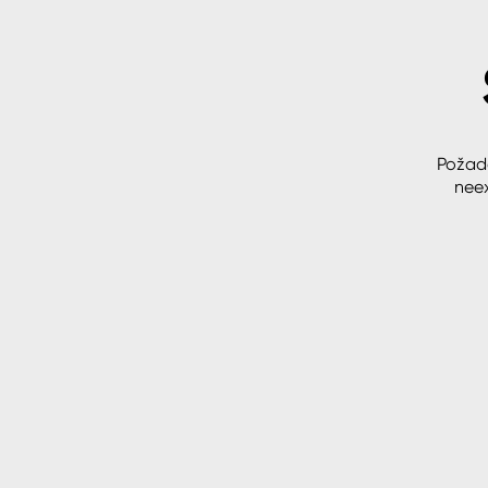
Spreje
Ředidla, tužidla, čističe, techni
kapaliny
Požad
neex