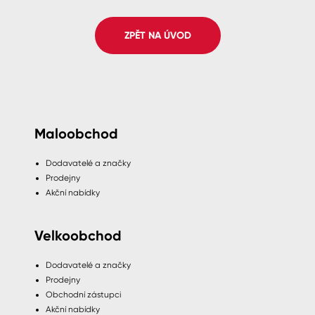
Spreje
ZPĚT NA ÚVOD
Ředidla, tužidla, čističe, technické
kapaliny
Maloobchod
Dodavatelé a značky
Prodejny
Akční nabídky
Velkoobchod
Dodavatelé a značky
Prodejny
Obchodní zástupci
Akční nabídky