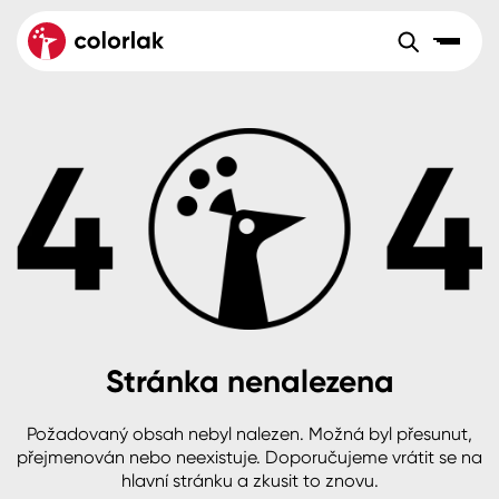
Sortiment
Tónovací systémy
Nátěrové
Maloobchod
Velkoobchod
Sortiment
systémy
Kov
Colorlak Dekor
Aktuality
Dřevo
Colorlak Profi
Reference
O společnosti
Kariéra
Beton, asfalt, minerální podklady
Colorlak Pta
Pro akcionáře
Kontakty
Plast, sklo, keramika
Stránka nenalezena
Stěny
Požadovaný obsah nebyl nalezen. Možná byl přesunut,
B2B
+420 800 145 555
Po – Pá: 8:00–15:00
přejmenován nebo neexistuje. Doporučujeme vrátit se na
Česko
Slovensko
Polsko
Worldwide
hlavní stránku a zkusit to znovu.
Fasády