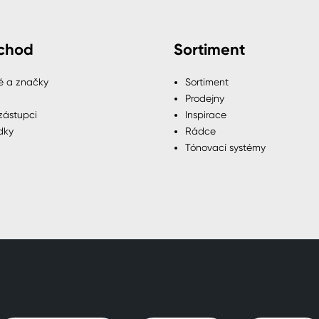
chod
Sortiment
é a značky
Sortiment
Prodejny
zástupci
Inspirace
dky
Rádce
Tónovací systémy