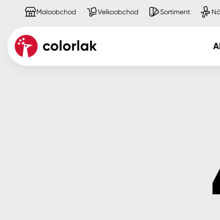
Maloobchod
Velkoobchod
Sortiment
Ná
A
Kov
Dřevo
Beton, asfalt, minerální podkla
Plast, sklo, keramika
Stěny
Fasády