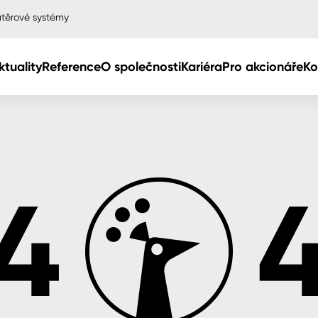
těrové systémy
ktuality
Reference
O společnosti
Kariéra
Pro akcionáře
Ko
Col
Col
dy
Col