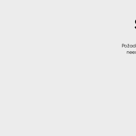
Spreje
Ředidla, tužidla, čističe, techni
kapaliny
Požad
neex