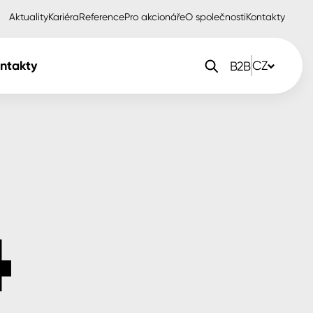
Aktuality
Kariéra
Reference
Pro akcionáře
O společnosti
Kontakty
ntakty
CZ
B2B
orlak Dekor
CZ
orlak Profi
SK
orlak Pta
PL
EN