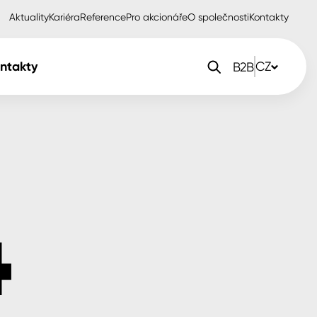
Aktuality
Kariéra
Reference
Pro akcionáře
O společnosti
Kontakty
ntakty
CZ
B2B
orlak Dekor
CZ
orlak Profi
SK
orlak Pta
PL
EN