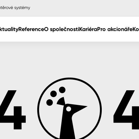
těrové systémy
ktuality
Reference
O společnosti
Kariéra
Pro akcionáře
Ko
Col
Col
dy
Col