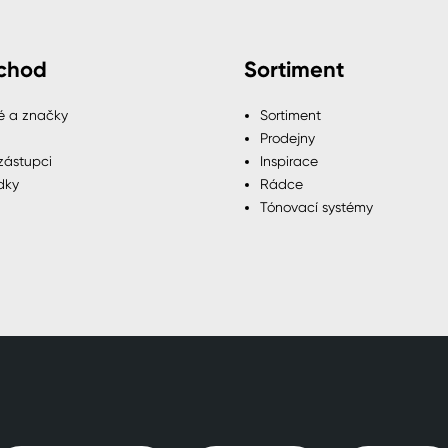
chod
Sortiment
é a značky
Sortiment
Prodejny
zástupci
Inspirace
dky
Rádce
Tónovací systémy