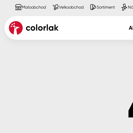
Maloobchod
Velkoobchod
Sortiment
Ná
A
Kov
Dřevo
Beton, asfalt, minerální podkla
Plast, sklo, keramika
Stěny
Fasády