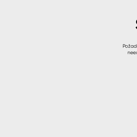
Spreje
Ředidla, tužidla, čističe, techni
kapaliny
Požad
neex