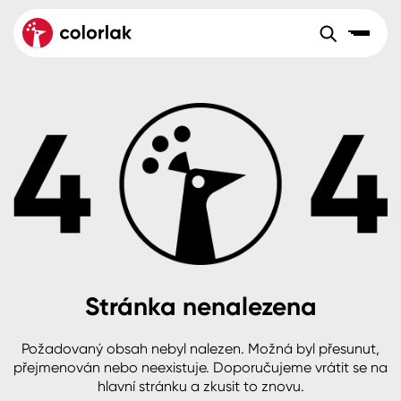
Sortiment
Tónovací systémy
Nátěrové
Maloobchod
Velkoobchod
Sortiment
systémy
Kov
Colorlak Dekor
Aktuality
Dřevo
Colorlak Profi
Reference
O společnosti
Kariéra
Beton, asfalt, minerální podklady
Colorlak Pta
Pro akcionáře
Kontakty
Plast, sklo, keramika
Stránka nenalezena
Stěny
Požadovaný obsah nebyl nalezen. Možná byl přesunut,
B2B
+420 800 145 555
Po – Pá: 8:00–15:00
přejmenován nebo neexistuje. Doporučujeme vrátit se na
Česko
Slovensko
Polsko
Worldwide
hlavní stránku a zkusit to znovu.
Fasády