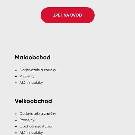
Spreje
ZPĚT NA ÚVOD
Ředidla, tužidla, čističe, technické
kapaliny
Maloobchod
Dodavatelé a značky
Prodejny
Akční nabídky
Velkoobchod
Dodavatelé a značky
Prodejny
Obchodní zástupci
Akční nabídky