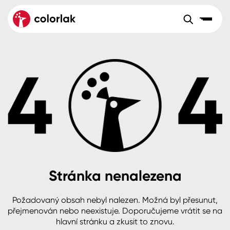
Sortiment
Tónovací systémy
Nátěrové
Maloobchod
Velkoobchod
Sortiment
systémy
Kov
Colorlak Dekor
Aktuality
Dřevo
Colorlak Profi
Reference
O společnosti
Kariéra
Beton, asfalt, minerální podklady
Colorlak Pta
Pro akcionáře
Kontakty
Plast, sklo, keramika
Stránka nenalezena
Stěny
Požadovaný obsah nebyl nalezen. Možná byl přesunut,
B2B
+420 800 145 555
Po – Pá: 8:00–15:00
přejmenován nebo neexistuje. Doporučujeme vrátit se na
Česko
Slovensko
Polsko
Worldwide
hlavní stránku a zkusit to znovu.
Fasády