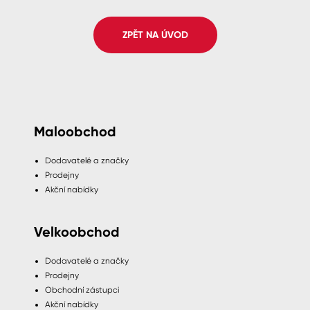
Spreje
ZPĚT NA ÚVOD
Ředidla, tužidla, čističe, technické
kapaliny
Maloobchod
Dodavatelé a značky
Prodejny
Akční nabídky
Velkoobchod
Dodavatelé a značky
Prodejny
Obchodní zástupci
Akční nabídky