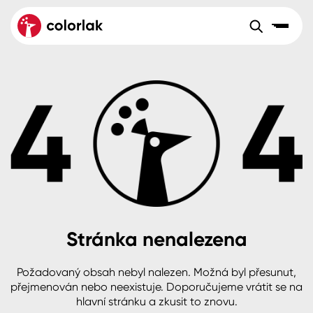
Sortiment
Tónovací systémy
Nátěrové
Maloobchod
Velkoobchod
Sortiment
systémy
Kov
Colorlak Dekor
Aktuality
Dřevo
Colorlak Profi
Reference
O společnosti
Kariéra
Beton, asfalt, minerální podklady
Colorlak Pta
Pro akcionáře
Kontakty
Plast, sklo, keramika
Stránka nenalezena
Stěny
Požadovaný obsah nebyl nalezen. Možná byl přesunut,
B2B
+420 800 145 555
Po – Pá: 8:00–15:00
přejmenován nebo neexistuje. Doporučujeme vrátit se na
Česko
Slovensko
Polsko
Worldwide
hlavní stránku a zkusit to znovu.
Fasády