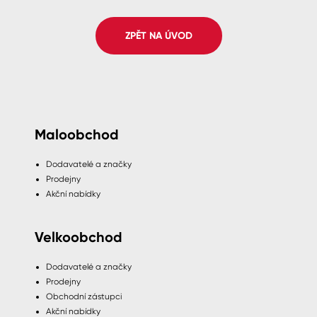
Spreje
ZPĚT NA ÚVOD
Ředidla, tužidla, čističe, technické
kapaliny
Maloobchod
Dodavatelé a značky
Prodejny
Akční nabídky
Velkoobchod
Dodavatelé a značky
Prodejny
Obchodní zástupci
Akční nabídky