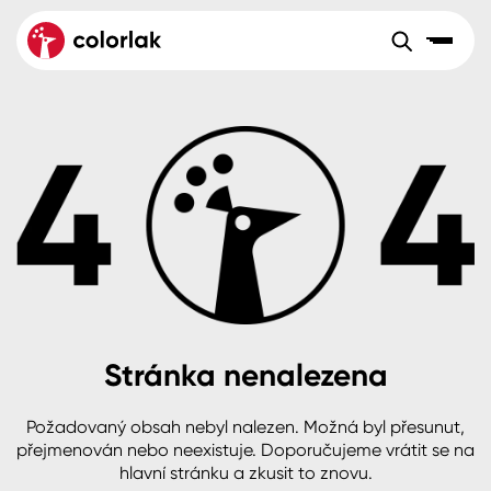
Sortiment
Tónovací systémy
Nátěrové
Maloobchod
Velkoobchod
Sortiment
systémy
Kov
Colorlak Dekor
Aktuality
Dřevo
Colorlak Profi
Reference
O společnosti
Kariéra
Beton, asfalt, minerální podklady
Colorlak Pta
Pro akcionáře
Kontakty
Plast, sklo, keramika
Stránka nenalezena
Stěny
Požadovaný obsah nebyl nalezen. Možná byl přesunut,
B2B
+420 800 145 555
Po – Pá: 8:00–15:00
přejmenován nebo neexistuje. Doporučujeme vrátit se na
Česko
Slovensko
Polsko
Worldwide
hlavní stránku a zkusit to znovu.
Fasády