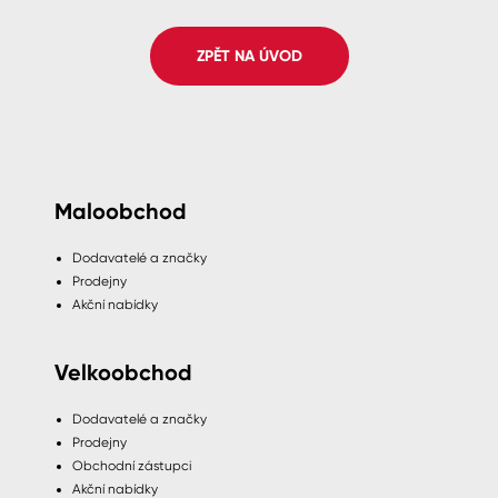
Spreje
ZPĚT NA ÚVOD
Ředidla, tužidla, čističe, technické
kapaliny
Maloobchod
Dodavatelé a značky
Prodejny
Akční nabídky
Velkoobchod
Dodavatelé a značky
Prodejny
Obchodní zástupci
Akční nabídky