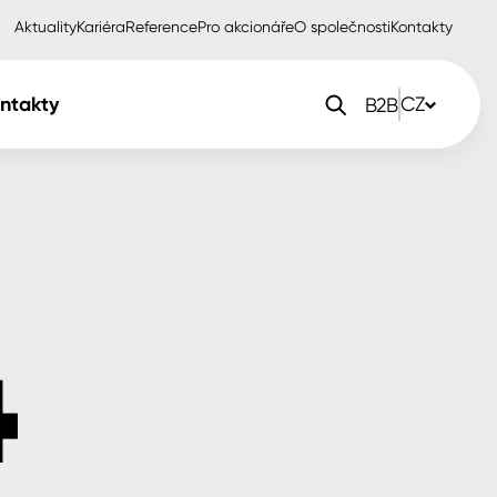
Aktuality
Kariéra
Reference
Pro akcionáře
O společnosti
Kontakty
ntakty
CZ
B2B
orlak Dekor
CZ
orlak Profi
SK
orlak Pta
PL
EN