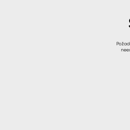
Spreje
Ředidla, tužidla, čističe, techni
kapaliny
Požad
neex