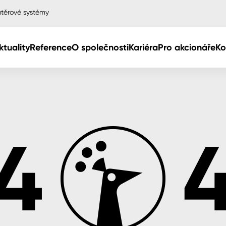
těrové systémy
ktuality
Reference
O společnosti
Kariéra
Pro akcionáře
Ko
Col
Col
dy
Col