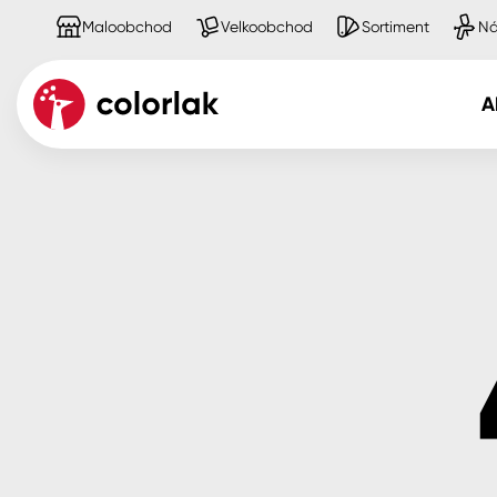
Maloobchod
Velkoobchod
Sortiment
Ná
A
Kov
Dřevo
Beton, asfalt, minerální podkla
Plast, sklo, keramika
Stěny
Fasády