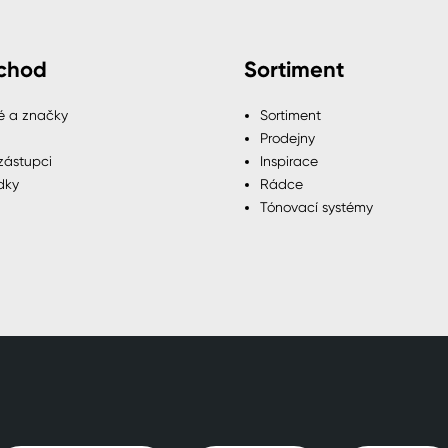
chod
Sortiment
é a značky
Sortiment
Prodejny
zástupci
Inspirace
dky
Rádce
Tónovací systémy