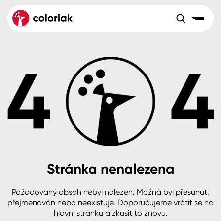
Sortiment
Tónovací systémy
Nátěrové
Maloobchod
Velkoobchod
Sortiment
systémy
Kov
Colorlak Dekor
Aktuality
Dřevo
Colorlak Profi
Reference
O společnosti
Kariéra
Beton, asfalt, minerální podklady
Colorlak Pta
Pro akcionáře
Kontakty
Plast, sklo, keramika
Stránka nenalezena
Stěny
Požadovaný obsah nebyl nalezen. Možná byl přesunut,
B2B
+420 800 145 555
Po – Pá: 8:00–15:00
přejmenován nebo neexistuje. Doporučujeme vrátit se na
Česko
Slovensko
Polsko
Worldwide
hlavní stránku a zkusit to znovu.
Fasády