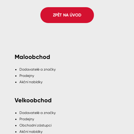
Spreje
ZPĚT NA ÚVOD
Ředidla, tužidla, čističe, technické
kapaliny
Maloobchod
Dodavatelé a značky
Prodejny
Akční nabídky
Velkoobchod
Dodavatelé a značky
Prodejny
Obchodní zástupci
Akční nabídky