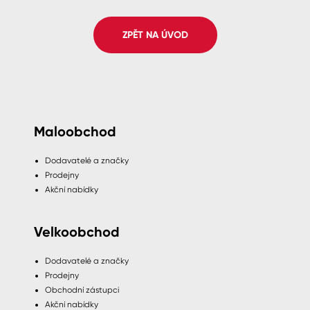
Spreje
ZPĚT NA ÚVOD
Ředidla, tužidla, čističe, technické
kapaliny
Maloobchod
Dodavatelé a značky
Prodejny
Akční nabídky
Velkoobchod
Dodavatelé a značky
Prodejny
Obchodní zástupci
Akční nabídky