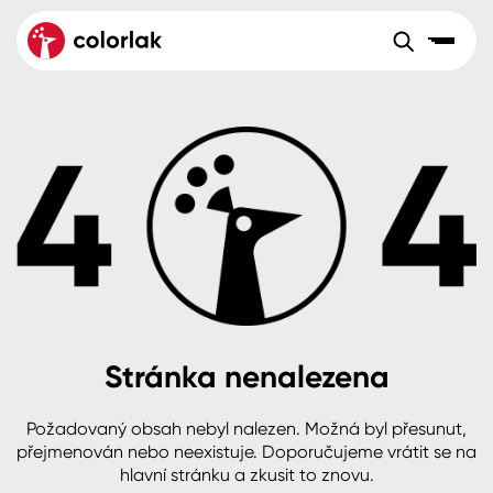
Sortiment
Tónovací systémy
Nátěrové
Maloobchod
Velkoobchod
Sortiment
systémy
Kov
Colorlak Dekor
Aktuality
Dřevo
Colorlak Profi
Reference
O společnosti
Kariéra
Beton, asfalt, minerální podklady
Colorlak Pta
Pro akcionáře
Kontakty
Plast, sklo, keramika
Stránka nenalezena
Stěny
Požadovaný obsah nebyl nalezen. Možná byl přesunut,
B2B
+420 800 145 555
Po – Pá: 8:00–15:00
přejmenován nebo neexistuje. Doporučujeme vrátit se na
Česko
Slovensko
Polsko
Worldwide
hlavní stránku a zkusit to znovu.
Fasády