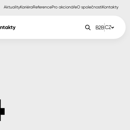
Aktuality
Kariéra
Reference
Pro akcionáře
O společnosti
Kontakty
ntakty
CZ
B2B
orlak Dekor
CZ
orlak Profi
SK
orlak Pta
PL
EN