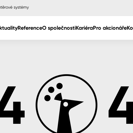
těrové systémy
ktuality
Reference
O společnosti
Kariéra
Pro akcionáře
Ko
Col
Col
dy
Col