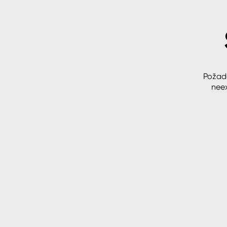
Spreje
Ředidla, tužidla, čističe, techni
kapaliny
Požad
neex