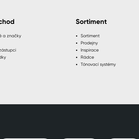
chod
Sortiment
é a značky
Sortiment
Prodejny
zástupci
Inspirace
dky
Rádce
Tónovací systémy