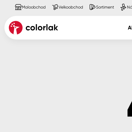
Maloobchod
Velkoobchod
Sortiment
Ná
A
Kov
Dřevo
Beton, asfalt, minerální podkla
Plast, sklo, keramika
Stěny
Fasády