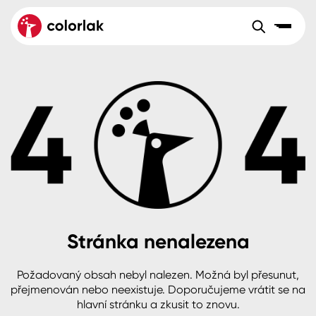
Sortiment
Tónovací systémy
Nátěrové
Maloobchod
Velkoobchod
Sortiment
systémy
Kov
Colorlak Dekor
Aktuality
Dřevo
Colorlak Profi
Reference
O společnosti
Kariéra
Beton, asfalt, minerální podklady
Colorlak Pta
Pro akcionáře
Kontakty
Plast, sklo, keramika
Stránka nenalezena
Stěny
Požadovaný obsah nebyl nalezen. Možná byl přesunut,
B2B
+420 800 145 555
Po – Pá: 8:00–15:00
přejmenován nebo neexistuje. Doporučujeme vrátit se na
Česko
Slovensko
Polsko
Worldwide
hlavní stránku a zkusit to znovu.
Fasády