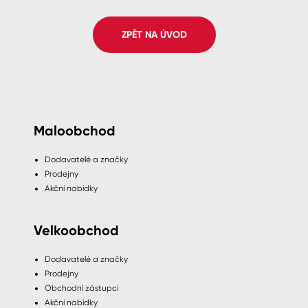
Spreje
ZPĚT NA ÚVOD
Ředidla, tužidla, čističe, technické
kapaliny
Maloobchod
Dodavatelé a značky
Prodejny
Akční nabídky
Velkoobchod
Dodavatelé a značky
Prodejny
Obchodní zástupci
Akční nabídky