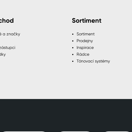
chod
Sortiment
é a značky
Sortiment
Prodejny
zástupci
Inspirace
dky
Rádce
Tónovací systémy