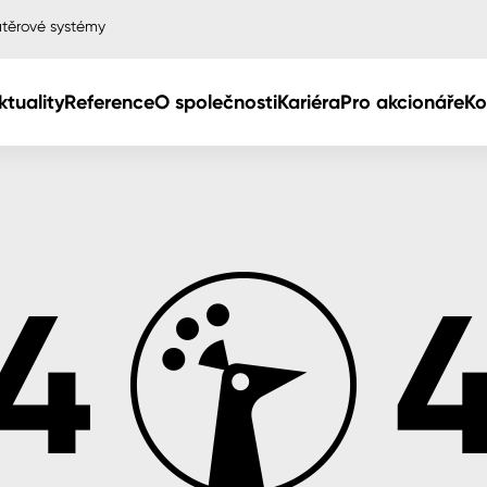
těrové systémy
ktuality
Reference
O společnosti
Kariéra
Pro akcionáře
Ko
Col
Col
dy
Col