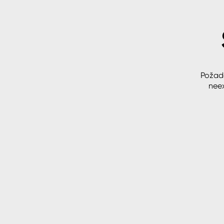
Spreje
Ředidla, tužidla, čističe, techni
kapaliny
Požad
neex