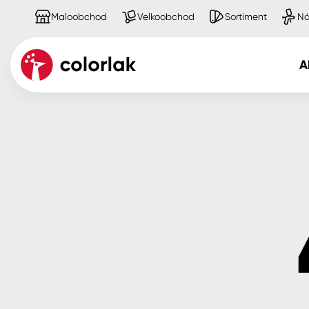
Maloobchod
Velkoobchod
Sortiment
Ná
A
Kov
Dřevo
Beton, asfalt, minerální podkla
Plast, sklo, keramika
Stěny
Fasády