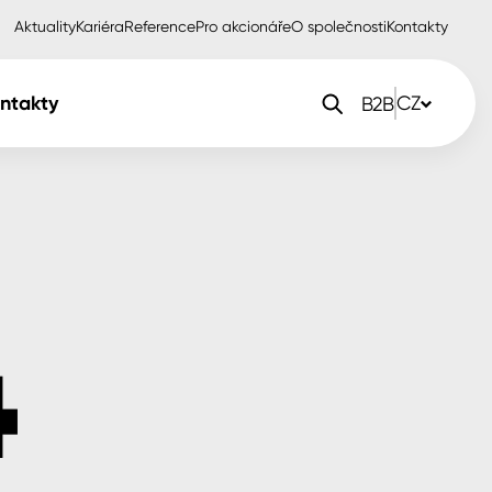
Aktuality
Kariéra
Reference
Pro akcionáře
O společnosti
Kontakty
ntakty
CZ
B2B
orlak Dekor
CZ
orlak Profi
SK
orlak Pta
PL
EN