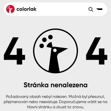
Sortiment
Tónovací systémy
Nátěrové
Maloobchod
Velkoobchod
Sortiment
systémy
Kov
Colorlak Dekor
Aktuality
Dřevo
Colorlak Profi
Reference
O společnosti
Kariéra
Beton, asfalt, minerální podklady
Colorlak Pta
Pro akcionáře
Kontakty
Plast, sklo, keramika
Stránka nenalezena
Stěny
Požadovaný obsah nebyl nalezen. Možná byl přesunut,
B2B
+420 800 145 555
Po – Pá: 8:00–15:00
přejmenován nebo neexistuje. Doporučujeme vrátit se na
Česko
Slovensko
Polsko
Worldwide
hlavní stránku a zkusit to znovu.
Fasády