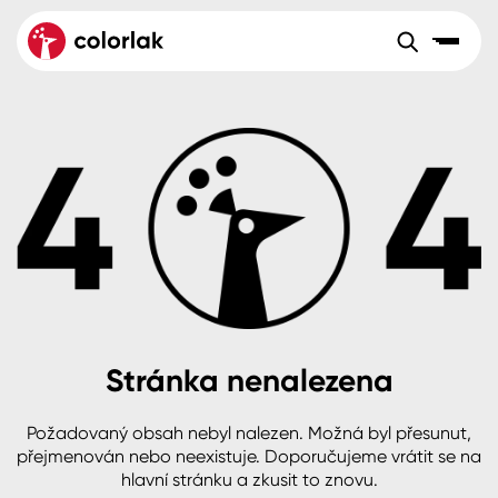
Sortiment
Tónovací systémy
Nátěrové
Maloobchod
Velkoobchod
Sortiment
systémy
Kov
Colorlak Dekor
Aktuality
Dřevo
Colorlak Profi
Reference
O společnosti
Kariéra
Beton, asfalt, minerální podklady
Colorlak Pta
Pro akcionáře
Kontakty
Plast, sklo, keramika
Stránka nenalezena
Stěny
Požadovaný obsah nebyl nalezen. Možná byl přesunut,
B2B
+420 800 145 555
Po – Pá: 8:00–15:00
přejmenován nebo neexistuje. Doporučujeme vrátit se na
Česko
Slovensko
Polsko
Worldwide
hlavní stránku a zkusit to znovu.
Fasády