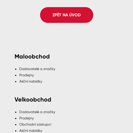
Spreje
ZPĚT NA ÚVOD
Ředidla, tužidla, čističe, technické
kapaliny
Maloobchod
Dodavatelé a značky
Prodejny
Akční nabídky
Velkoobchod
Dodavatelé a značky
Prodejny
Obchodní zástupci
Akční nabídky