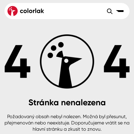
Sortiment
Tónovací systémy
Nátěrové
Maloobchod
Velkoobchod
Sortiment
systémy
Kov
Colorlak Dekor
Aktuality
Dřevo
Colorlak Profi
Reference
O společnosti
Kariéra
Beton, asfalt, minerální podklady
Colorlak Pta
Pro akcionáře
Kontakty
Plast, sklo, keramika
Stránka nenalezena
Stěny
Požadovaný obsah nebyl nalezen. Možná byl přesunut,
B2B
+420 800 145 555
Po – Pá: 8:00–15:00
přejmenován nebo neexistuje. Doporučujeme vrátit se na
Česko
Slovensko
Polsko
Worldwide
hlavní stránku a zkusit to znovu.
Fasády