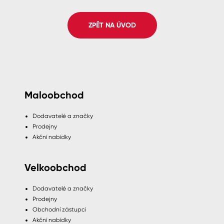
Spreje
ZPĚT NA ÚVOD
Ředidla, tužidla, čističe, technické
kapaliny
Maloobchod
Dodavatelé a značky
Prodejny
Akční nabídky
Velkoobchod
Dodavatelé a značky
Prodejny
Obchodní zástupci
Akční nabídky