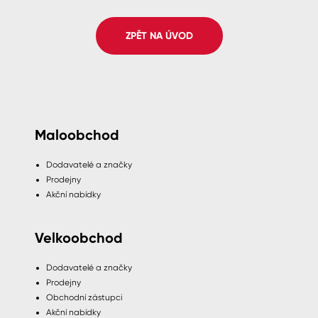
Spreje
ZPĚT NA ÚVOD
Ředidla, tužidla, čističe, technické
kapaliny
Maloobchod
Dodavatelé a značky
Prodejny
Akční nabídky
Velkoobchod
Dodavatelé a značky
Prodejny
Obchodní zástupci
Akční nabídky