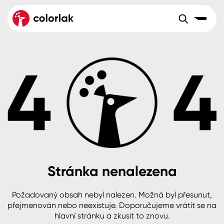
Sortiment
Tónovací systémy
Nátěrové
Maloobchod
Velkoobchod
Sortiment
systémy
Kov
Colorlak Dekor
Aktuality
Dřevo
Colorlak Profi
Reference
O společnosti
Kariéra
Beton, asfalt, minerální podklady
Colorlak Pta
Pro akcionáře
Kontakty
Plast, sklo, keramika
Stránka nenalezena
Stěny
Požadovaný obsah nebyl nalezen. Možná byl přesunut,
B2B
+420 800 145 555
Po – Pá: 8:00–15:00
přejmenován nebo neexistuje. Doporučujeme vrátit se na
Česko
Slovensko
Polsko
Worldwide
hlavní stránku a zkusit to znovu.
Fasády