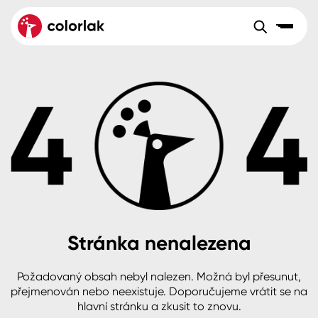
Sortiment
Tónovací systémy
Nátěrové
Maloobchod
Velkoobchod
Sortiment
systémy
Kov
Colorlak Dekor
Aktuality
Dřevo
Colorlak Profi
Reference
O společnosti
Kariéra
Beton, asfalt, minerální podklady
Colorlak Pta
Pro akcionáře
Kontakty
Plast, sklo, keramika
Stránka nenalezena
Stěny
Požadovaný obsah nebyl nalezen. Možná byl přesunut,
B2B
+420 800 145 555
Po – Pá: 8:00–15:00
přejmenován nebo neexistuje. Doporučujeme vrátit se na
Česko
Slovensko
Polsko
Worldwide
hlavní stránku a zkusit to znovu.
Fasády