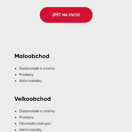
Spreje
ZPĚT NA ÚVOD
Ředidla, tužidla, čističe, technické
kapaliny
Maloobchod
Dodavatelé a značky
Prodejny
Akční nabídky
Velkoobchod
Dodavatelé a značky
Prodejny
Obchodní zástupci
Akční nabídky