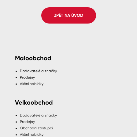
Spreje
ZPĚT NA ÚVOD
Ředidla, tužidla, čističe, technické
kapaliny
Maloobchod
Dodavatelé a značky
Prodejny
Akční nabídky
Velkoobchod
Dodavatelé a značky
Prodejny
Obchodní zástupci
Akční nabídky