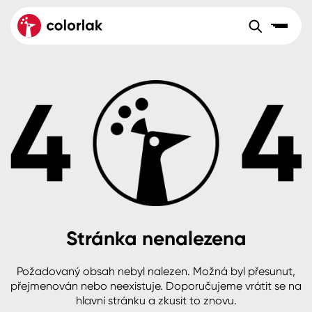
Sortiment
Tónovací systémy
Nátěrové
Maloobchod
Velkoobchod
Sortiment
systémy
Kov
Colorlak Dekor
Aktuality
Dřevo
Colorlak Profi
Reference
O společnosti
Kariéra
Beton, asfalt, minerální podklady
Colorlak Pta
Pro akcionáře
Kontakty
Plast, sklo, keramika
Stránka nenalezena
Stěny
Požadovaný obsah nebyl nalezen. Možná byl přesunut,
B2B
+420 800 145 555
Po – Pá: 8:00–15:00
přejmenován nebo neexistuje. Doporučujeme vrátit se na
Česko
Slovensko
Polsko
Worldwide
hlavní stránku a zkusit to znovu.
Fasády