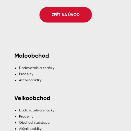
Spreje
ZPĚT NA ÚVOD
Ředidla, tužidla, čističe, technické
kapaliny
Maloobchod
Dodavatelé a značky
Prodejny
Akční nabídky
Velkoobchod
Dodavatelé a značky
Prodejny
Obchodní zástupci
Akční nabídky