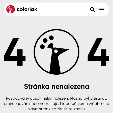
Sortiment
Tónovací systémy
Nátěrové
Maloobchod
Velkoobchod
Sortiment
systémy
Kov
Colorlak Dekor
Aktuality
Dřevo
Colorlak Profi
Reference
O společnosti
Kariéra
Beton, asfalt, minerální podklady
Colorlak Pta
Pro akcionáře
Kontakty
Plast, sklo, keramika
Stránka nenalezena
Stěny
Požadovaný obsah nebyl nalezen. Možná byl přesunut,
B2B
+420 800 145 555
Po – Pá: 8:00–15:00
přejmenován nebo neexistuje. Doporučujeme vrátit se na
Česko
Slovensko
Polsko
Worldwide
hlavní stránku a zkusit to znovu.
Fasády