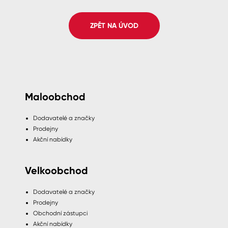
Spreje
ZPĚT NA ÚVOD
Ředidla, tužidla, čističe, technické
kapaliny
Maloobchod
Dodavatelé a značky
Prodejny
Akční nabídky
Velkoobchod
Dodavatelé a značky
Prodejny
Obchodní zástupci
Akční nabídky