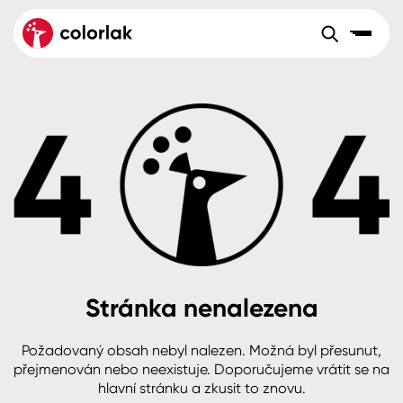
Sortiment
Tónovací systémy
Nátěrové
Maloobchod
Velkoobchod
Sortiment
systémy
Kov
Colorlak Dekor
Aktuality
Dřevo
Colorlak Profi
Reference
O společnosti
Kariéra
Beton, asfalt, minerální podklady
Colorlak Pta
Pro akcionáře
Kontakty
Plast, sklo, keramika
Stránka nenalezena
Stěny
Požadovaný obsah nebyl nalezen. Možná byl přesunut,
B2B
+420 800 145 555
Po – Pá: 8:00–15:00
přejmenován nebo neexistuje. Doporučujeme vrátit se na
Česko
Slovensko
Polsko
Worldwide
hlavní stránku a zkusit to znovu.
Fasády