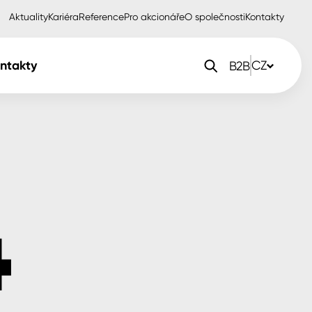
Aktuality
Kariéra
Reference
Pro akcionáře
O společnosti
Kontakty
ntakty
CZ
B2B
orlak Dekor
CZ
orlak Profi
SK
orlak Pta
PL
EN