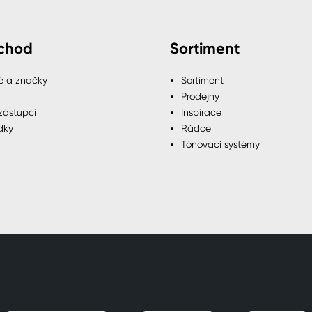
chod
Sortiment
é a značky
Sortiment
Prodejny
zástupci
Inspirace
dky
Rádce
Tónovací systémy