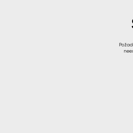
Spreje
Ředidla, tužidla, čističe, techni
kapaliny
Požad
neex