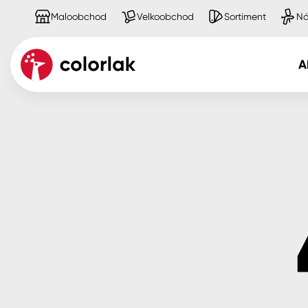
Maloobchod
Velkoobchod
Sortiment
Ná
A
Kov
Dřevo
Beton, asfalt, minerální podkla
Plast, sklo, keramika
Stěny
Fasády