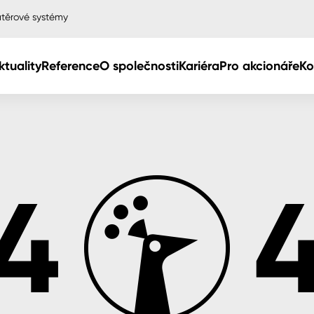
těrové systémy
ktuality
Reference
O společnosti
Kariéra
Pro akcionáře
Ko
Col
Col
dy
Col