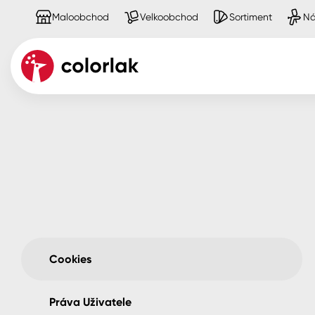
Maloobchod
Velkoobchod
Sortiment
Ná
Cookies
Kov
Dřevo
Beton, asfalt, minerální podkla
Plast, sklo, keramika
Cookies
Stěny
Práva Uživatele
Fasády