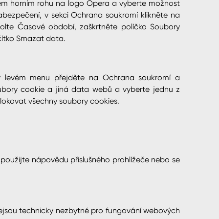
evém horním rohu na logo Opera a vyberte možnost
bezpečení, v sekci Ochrana soukromí klikněte na
volte Časové období, zaškrtněte políčko Soubory
ačítko Smazat data.
, v levém menu přejděte na Ochrana soukromí a
ubory cookie a jiná data webů a vyberte jednu z
Blokovat všechny soubory cookies.
h použijte nápovědu příslušného prohlížeče nebo se
nejsou technicky nezbytné pro fungování webových