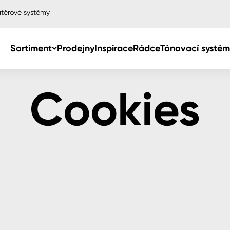
těrové systémy
Sortiment
Prodejny
Inspirace
Rádce
Tónovací systém
Cookies
Col
Col
dy
Col