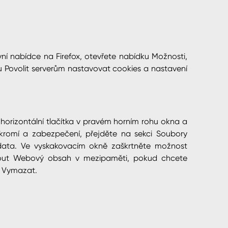
avní nabídce na Firefox, otevřete nabídku Možnosti,
bu Povolit serverům nastavovat cookies a nastavení
ři horizontální tlačítka v pravém horním rohu okna a
kromí a zabezpečení, přejděte na sekci Soubory
t data. Ve vyskakovacím okně zaškrtněte možnost
nout Webový obsah v mezipaměti, pokud chcete
ko Vymazat.