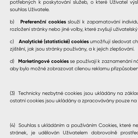
potřebných k poskytování služeb, o které Uživatel vý
souhlas Uživatele.
b)
Preferenční cookies
slouží k zapamatování individuá
rozložení stránky nebo jiné volby, které zvyšují uživatelsk
c)
Analytické (statistické) cookies
umožňují sledovat ch
zjištění, jak jsou stránky používány, a k jejich zlepšování.
d)
Marketingové cookies
se používají k zaznamenání ná
aby bylo možné zobrazovat cílenou reklamu přizpůsobe
(3) Technicky nezbytné cookies jsou ukládány na zákl
ostatní cookies jsou ukládány a zpracovávány pouze na
(4) Souhlas s ukládáním a používáním Cookies, které n
stránek, je udělován Uživatelem dobrovolně prostředn