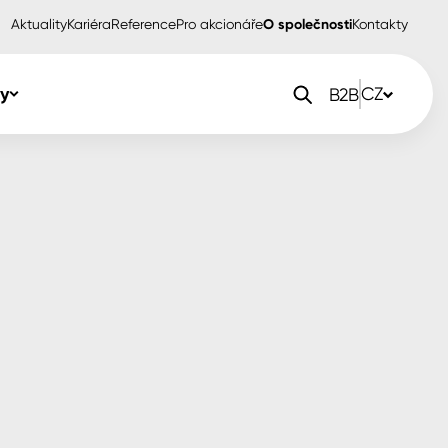
Aktuality
Kariéra
Reference
Pro akcionáře
O společnosti
Kontakty
y
CZ
B2B
orlak Dekor
CZ
orlak Profi
SK
orlak Pta
PL
EN