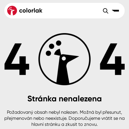
Sortiment
Tónovací systémy
Nátěrové
Maloobchod
Velkoobchod
Sortiment
systémy
Kov
Colorlak Dekor
Aktuality
Dřevo
Colorlak Profi
Reference
O společnosti
Kariéra
Beton, asfalt, minerální podklady
Colorlak Pta
Pro akcionáře
Kontakty
Plast, sklo, keramika
Stránka nenalezena
Stěny
Požadovaný obsah nebyl nalezen. Možná byl přesunut,
B2B
+420 800 145 555
Po – Pá: 8:00–15:00
přejmenován nebo neexistuje. Doporučujeme vrátit se na
Česko
Slovensko
Polsko
Worldwide
hlavní stránku a zkusit to znovu.
Fasády