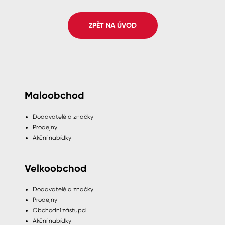
Spreje
ZPĚT NA ÚVOD
Ředidla, tužidla, čističe, technické
kapaliny
Maloobchod
Dodavatelé a značky
Prodejny
Akční nabídky
Velkoobchod
Dodavatelé a značky
Prodejny
Obchodní zástupci
Akční nabídky