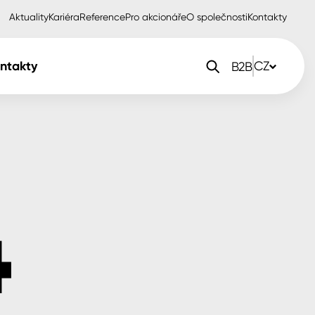
Aktuality
Kariéra
Reference
Pro akcionáře
O společnosti
Kontakty
ntakty
CZ
B2B
orlak Dekor
CZ
orlak Profi
SK
orlak Pta
PL
EN