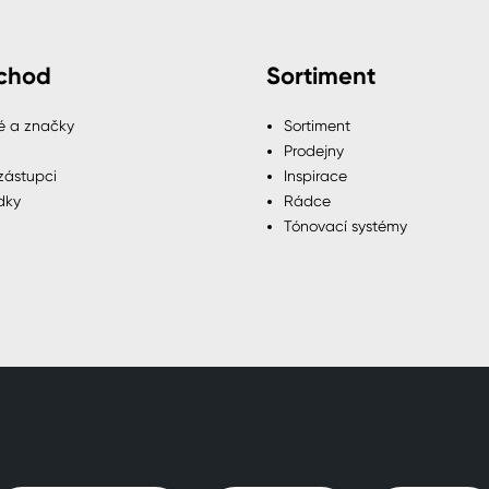
chod
Sortiment
é a značky
Sortiment
Prodejny
zástupci
Inspirace
dky
Rádce
Tónovací systémy