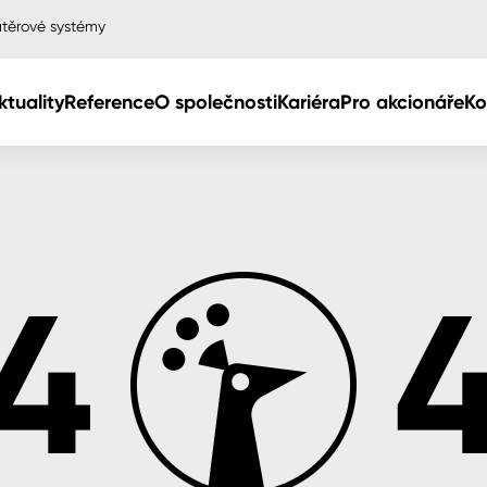
těrové systémy
ktuality
Reference
O společnosti
Kariéra
Pro akcionáře
Ko
Col
Col
dy
Col