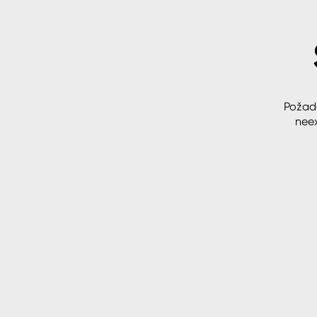
Spreje
Ředidla, tužidla, čističe, techni
kapaliny
Požad
neex