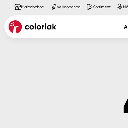
Maloobchod
Velkoobchod
Sortiment
Ná
A
Kov
Dřevo
Beton, asfalt, minerální podkla
Plast, sklo, keramika
Stěny
Fasády