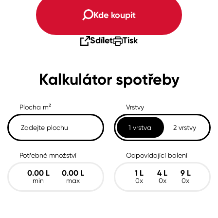
Kde koupit
Sdílet
Tisk
Kalkulátor spotřeby
Plocha m²
Vrstvy
1 vrstva
2 vrstvy
Potřebné množství
Odpovídající balení
0.00
L
0.00
L
1
L
4
L
9
L
min
max
0x
0x
0x