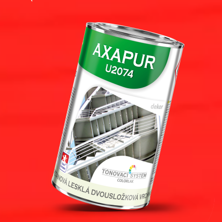
Pro akcionáře
O společnosti
Spreje
Kontakty
Ředidla, tužidla, čističe, technické
kapaliny
B2B
+420 800 145 555
Po – Pá: 8:00–15:00
Česko
Slovensko
Polsko
Worldwide