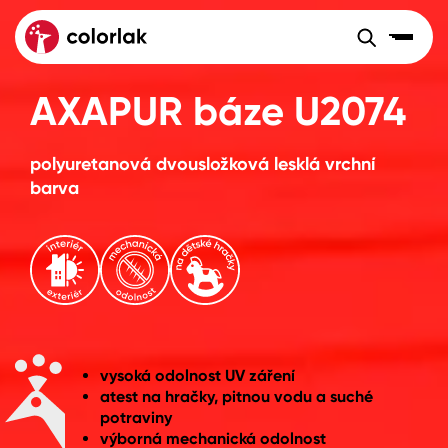
Sortiment
Barvy, laky, lazury
AXAPUR báze U2074
Sortiment
Tónovací systémy
Nátěrové
Maloobchod
Velkoobchod
Sortiment
systémy
polyuretanová dvousložková lesklá vrchní
Kov
Colorlak Dekor
barva
Sortiment
Dřevo
Colorlak Profi
Prodejny
Inspirace
Rádce
Beton, asfalt, minerální podklady
Colorlak Pta
Tónovací systémy
Plast, sklo, keramika
vysoká odolnost UV záření
Úvod
Aktuality
Stěny
atest na hračky, pitnou vodu a suché
potraviny
Kariéra
Reference
výborná mechanická odolnost
Fasády