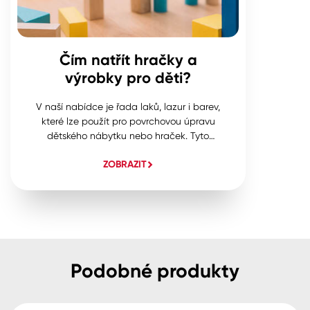
Čím natřít hračky a
výrobky pro děti?
V naší nabídce je řada laků, lazur i barev,
které lze použít pro povrchovou úpravu
dětského nábytku nebo hraček. Tyto
materiály splňují řadu různých atestů, mimo
ZOBRAZIT
jiné i normu EN ISO 71 č. 3.
Podobné produkty