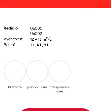
Ředidlo
U6000
U6002
2
Vydatnost
12 - 13 m
/L
Balení
1 L, 4 L, 9 L
bílá báze
polobílá báze
transparentní
báze