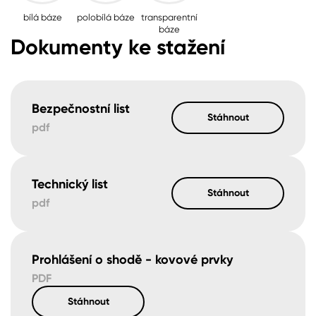
bílá báze
polobílá báze
transparentní
báze
Dokumenty ke stažení
Bezpečnostní list
Stáhnout
pdf
Technický list
Stáhnout
pdf
Prohlášení o shodě - kovové prvky
PDF
Stáhnout