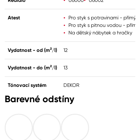
Ředidlo
U6000
U6002
Atest
Pro styk s potravinami - přímý
Pro styk s pitnou vodou - přímý
Na dětský nábytek a hračky
Vydatnost - od (m²/l)
12
Vydatnost - do (m²/l)
13
Tónovací systém
DEKOR
Barevné odstíny