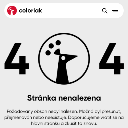
Sortiment
Tónovací systémy
Nátěrové
Maloobchod
Velkoobchod
Sortiment
systémy
Kov
Colorlak Dekor
Aktuality
Dřevo
Colorlak Profi
Reference
O společnosti
Kariéra
Beton, asfalt, minerální podklady
Colorlak Pta
Pro akcionáře
Kontakty
Plast, sklo, keramika
Stránka nenalezena
Stěny
Požadovaný obsah nebyl nalezen. Možná byl přesunut,
B2B
+420 800 145 555
Po – Pá: 8:00–15:00
přejmenován nebo neexistuje. Doporučujeme vrátit se na
Česko
Slovensko
Polsko
Worldwide
hlavní stránku a zkusit to znovu.
Fasády