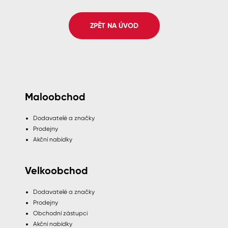
Spreje
ZPĚT NA ÚVOD
Ředidla, tužidla, čističe, technické
kapaliny
Maloobchod
Dodavatelé a značky
Prodejny
Akční nabídky
Velkoobchod
Dodavatelé a značky
Prodejny
Obchodní zástupci
Akční nabídky