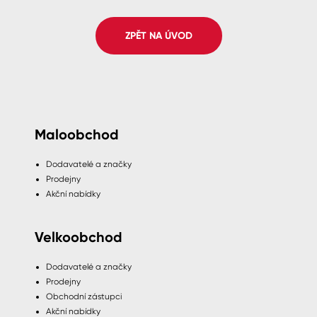
Spreje
ZPĚT NA ÚVOD
Ředidla, tužidla, čističe, technické
kapaliny
Maloobchod
Dodavatelé a značky
Prodejny
Akční nabídky
Velkoobchod
Dodavatelé a značky
Prodejny
Obchodní zástupci
Akční nabídky