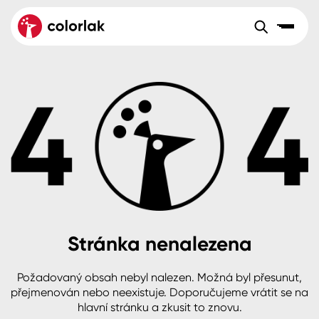
Sortiment
Tónovací systémy
Nátěrové
Maloobchod
Velkoobchod
Sortiment
systémy
Kov
Colorlak Dekor
Aktuality
Dřevo
Colorlak Profi
Reference
O společnosti
Kariéra
Beton, asfalt, minerální podklady
Colorlak Pta
Pro akcionáře
Kontakty
Plast, sklo, keramika
Stránka nenalezena
Stěny
Požadovaný obsah nebyl nalezen. Možná byl přesunut,
B2B
+420 800 145 555
Po – Pá: 8:00–15:00
přejmenován nebo neexistuje. Doporučujeme vrátit se na
Česko
Slovensko
Polsko
Worldwide
hlavní stránku a zkusit to znovu.
Fasády