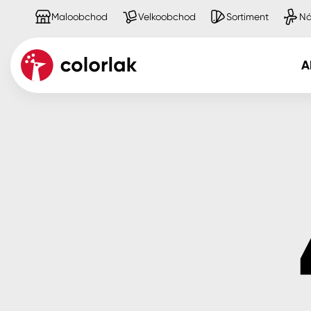
Maloobchod
Velkoobchod
Sortiment
Ná
A
Kov
Dřevo
Beton, asfalt, minerální podkla
Plast, sklo, keramika
Stěny
Fasády