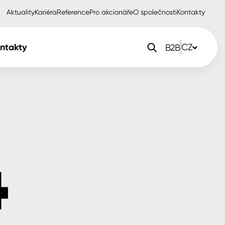
Aktuality
Kariéra
Reference
Pro akcionáře
O společnosti
Kontakty
ntakty
CZ
B2B
orlak Dekor
CZ
orlak Profi
SK
orlak Pta
PL
EN