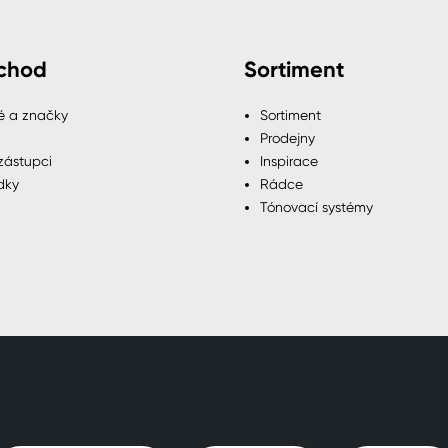
chod
Sortiment
é a značky
Sortiment
Prodejny
zástupci
Inspirace
dky
Rádce
Tónovací systémy