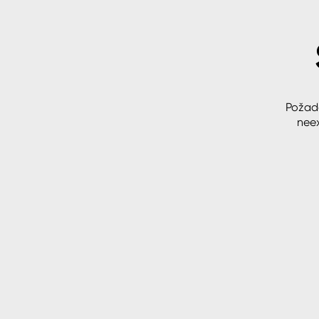
Spreje
Ředidla, tužidla, čističe, techni
kapaliny
Požad
neex