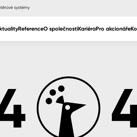
těrové systémy
ktuality
Reference
O společnosti
Kariéra
Pro akcionáře
Ko
Col
Col
dy
Col