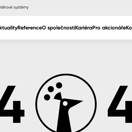
těrové systémy
ktuality
Reference
O společnosti
Kariéra
Pro akcionáře
Ko
Col
Col
dy
Col