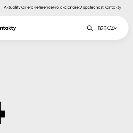
Aktuality
Kariéra
Reference
Pro akcionáře
O společnosti
Kontakty
ntakty
CZ
B2B
orlak Dekor
CZ
orlak Profi
SK
orlak Pta
PL
EN