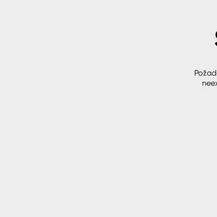
Spreje
Ředidla, tužidla, čističe, techni
kapaliny
Požad
neex