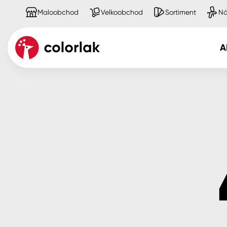
Maloobchod
Velkoobchod
Sortiment
Ná
A
Kov
Dřevo
Beton, asfalt, minerální podkla
Plast, sklo, keramika
Stěny
Fasády