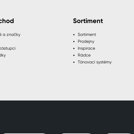
chod
Sortiment
é a značky
Sortiment
Prodejny
zástupci
Inspirace
dky
Rádce
Tónovací systémy