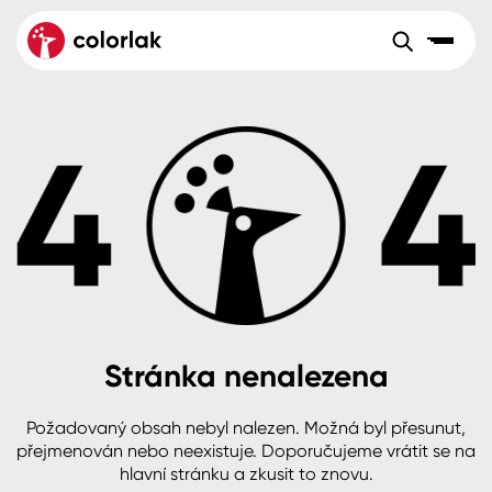
Sortiment
Tónovací systémy
Nátěrové
Maloobchod
Velkoobchod
Sortiment
systémy
Kov
Colorlak Dekor
Aktuality
Dřevo
Colorlak Profi
Reference
O společnosti
Kariéra
Beton, asfalt, minerální podklady
Colorlak Pta
Pro akcionáře
Kontakty
Plast, sklo, keramika
Stránka nenalezena
Stěny
Požadovaný obsah nebyl nalezen. Možná byl přesunut,
B2B
+420 800 145 555
Po – Pá: 8:00–15:00
přejmenován nebo neexistuje. Doporučujeme vrátit se na
Česko
Slovensko
Polsko
Worldwide
hlavní stránku a zkusit to znovu.
Fasády