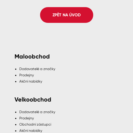
Spreje
ZPĚT NA ÚVOD
Ředidla, tužidla, čističe, technické
kapaliny
Maloobchod
Dodavatelé a značky
Prodejny
Akční nabídky
Velkoobchod
Dodavatelé a značky
Prodejny
Obchodní zástupci
Akční nabídky